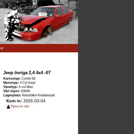
kar
Jeep övriga 2,4 4x4 -07
Karosstyp:
Combi 5d
Motortyp:
4 Cyl Inspr
Växeltyp:
5 vxl Man
Vårt löpnr:
83046
Lagerplats:
Returbilen Kristianstad
Kom in:
2026-03-04
Tipsa en vän