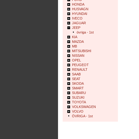
HONDA
HUSVAGN
HYUNDAI
IVECO
JAGUAR
JEEP
övriga - 1st
KIA
MAZDA
MB
MITSUBISHI
NISSAN
OPEL
PEUGEOT
RENAULT
SAAB
SEAT
SKODA
SMART
SUBARU
SUZUKI
TOYOTA
VOLKSWAGEN
VOLVO
ÖVRIGA - 1st