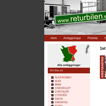
Hem
Anläggningar
Prislista
S
1st
293 Bilar på
ALFA ROMEO
AUDI
BMW
CHEVROLET
CHRYSLER
CITROÊN
DACIA
DAIHATSU
FORD