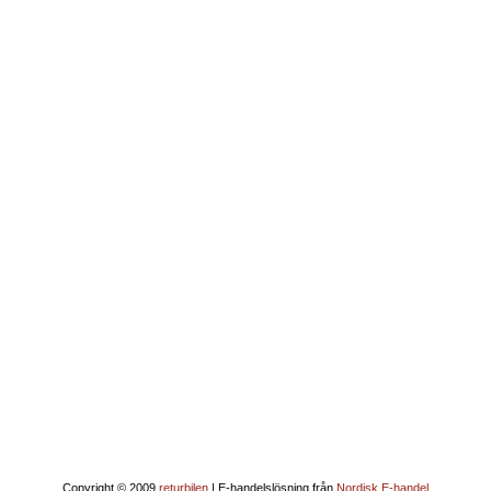
Copyright © 2009
returbilen
| E-handelslösning från
Nordisk E-handel