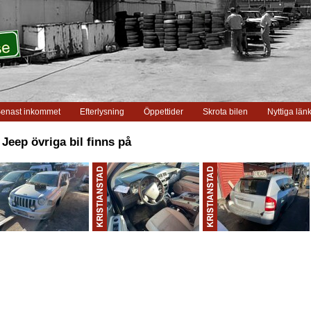
enast inkommet
Efterlysning
Öppettider
Skrota bilen
Nyttiga län
 Jeep övriga bil finns på