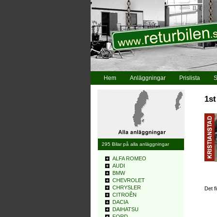
Hem
Anläggningar
Prislista
S
1st
295 Bilar på alla anläggningar
ALFA ROMEO
AUDI
BMW
CHEVROLET
CHRYSLER
Det f
CITROÊN
DACIA
DAIHATSU
FORD