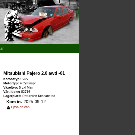
kar
Mitsubishi Pajero 2,0 awd -01
Karosstyp:
SUV
Motortyp:
4 Cyl Inspr
Växeltyp:
5 vxl Man
Vårt löpnr:
82716
Lagerplats:
Returbilen Kristianstad
Kom in:
2025-09-12
Tipsa en vän