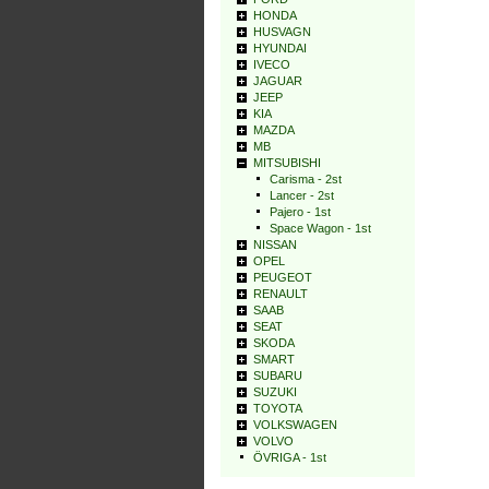
HONDA
HUSVAGN
HYUNDAI
IVECO
JAGUAR
JEEP
KIA
MAZDA
MB
MITSUBISHI
Carisma - 2st
Lancer - 2st
Pajero - 1st
Space Wagon - 1st
NISSAN
OPEL
PEUGEOT
RENAULT
SAAB
SEAT
SKODA
SMART
SUBARU
SUZUKI
TOYOTA
VOLKSWAGEN
VOLVO
ÖVRIGA - 1st