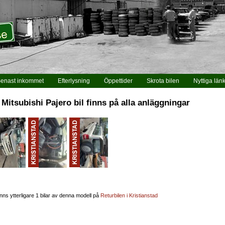
enast inkommet
Efterlysning
Öppettider
Skrota bilen
Nyttiga län
 Mitsubishi Pajero bil finns på alla anläggningar
inns ytterligare 1 bilar av denna modell på
Returbilen i Kristianstad