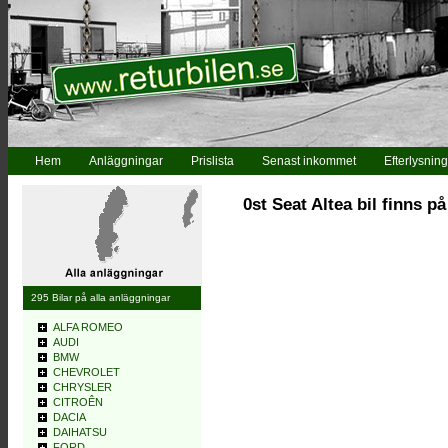
Hem
Anläggningar
Prislista
Senast inkommet
Efterlysning
0st Seat Altea bil finns p
295 Bilar på alla anläggningar
ALFA ROMEO
AUDI
BMW
CHEVROLET
CHRYSLER
CITROÊN
DACIA
DAIHATSU
FORD