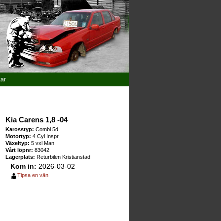
kar
Kia Carens 1,8 -04
Karosstyp:
Combi 5d
Motortyp:
4 Cyl Inspr
Växeltyp:
5 vxl Man
Vårt löpnr:
83042
Lagerplats:
Returbilen Kristianstad
Kom in:
2026-03-02
Tipsa en vän