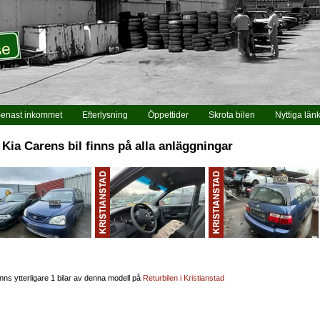
enast inkommet
Efterlysning
Öppettider
Skrota bilen
Nyttiga län
 Kia Carens bil finns på alla anläggningar
inns ytterligare 1 bilar av denna modell på
Returbilen i Kristianstad