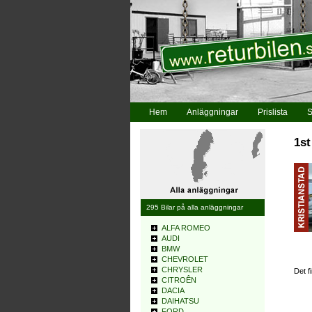
Hem
Anläggningar
Prislista
S
1st
295 Bilar på alla anläggningar
ALFA ROMEO
AUDI
BMW
CHEVROLET
CHRYSLER
Det f
CITROÊN
DACIA
DAIHATSU
FORD