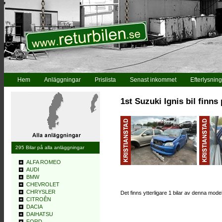
Hem
Anläggningar
Prislista
Senast inkommet
Efterlysning
1st Suzuki Ignis bil finns
295 Bilar på alla anläggningar
ALFA ROMEO
AUDI
BMW
CHEVROLET
CHRYSLER
Det finns ytterligare 1 bilar av denna mode
CITROÊN
DACIA
DAIHATSU
FORD