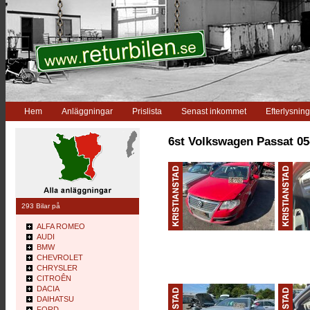
Hem
Anläggningar
Prislista
Senast inkommet
Efterlysning
6st Volkswagen Passat 05-
293 Bilar på
ALFA ROMEO
AUDI
BMW
CHEVROLET
CHRYSLER
CITROÊN
DACIA
DAIHATSU
FORD