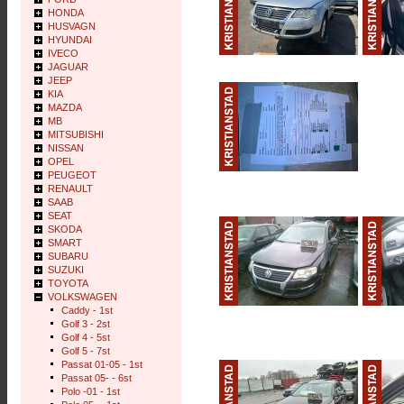
HONDA
HUSVAGN
HYUNDAI
IVECO
JAGUAR
JEEP
KIA
MAZDA
MB
MITSUBISHI
NISSAN
OPEL
PEUGEOT
RENAULT
SAAB
SEAT
SKODA
SMART
SUBARU
SUZUKI
TOYOTA
VOLKSWAGEN
Caddy - 1st
Golf 3 - 2st
Golf 4 - 5st
Golf 5 - 7st
Passat 01-05 - 1st
Passat 05- - 6st
Polo -01 - 1st