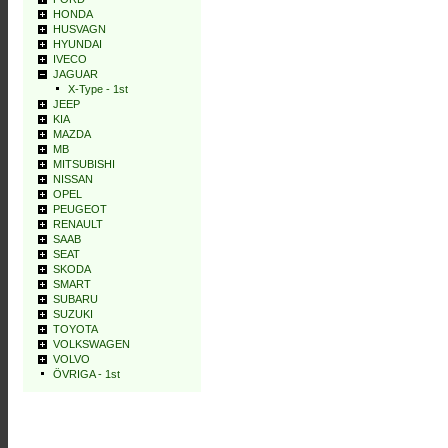
HONDA
HUSVAGN
HYUNDAI
IVECO
JAGUAR
X-Type - 1st
JEEP
KIA
MAZDA
MB
MITSUBISHI
NISSAN
OPEL
PEUGEOT
RENAULT
SAAB
SEAT
SKODA
SMART
SUBARU
SUZUKI
TOYOTA
VOLKSWAGEN
VOLVO
ÖVRIGA - 1st