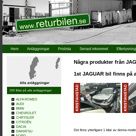
Hem
Anläggningar
Prislista
Senast inkommet
Efterlysning
Några produkter från J
1st JAGUAR bil finns på a
295 Bilar på alla anläggningar
ALFA ROMEO
AUDI
BMW
CHEVROLET
CHRYSLER
CITROÊN
DACIA
Det finns ytterligare 1 bilar av denna mode
DAIHATSU
FORD