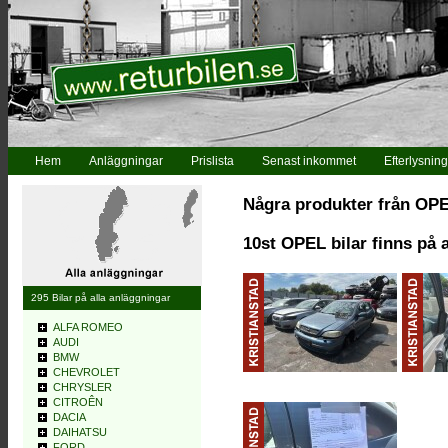
Hem
Anläggningar
Prislista
Senast inkommet
Efterlysning
Några produkter från OP
10st OPEL bilar finns på 
295 Bilar på alla anläggningar
ALFA ROMEO
AUDI
BMW
CHEVROLET
CHRYSLER
CITROÊN
DACIA
DAIHATSU
FORD