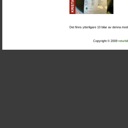
Det finns ytterligare 10 bilar av denna mod
Copyright © 2009
returbi