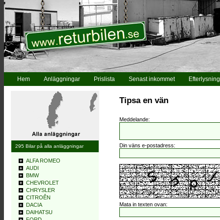
Hem
Anläggningar
Prislista
Senast inkommet
Efterlysning
Tipsa en vän
Meddelande:
Din väns e-postadress:
295 Bilar på alla anläggningar
ALFA ROMEO
AUDI
BMW
CHEVROLET
CHRYSLER
CITROÊN
Mata in texten ovan:
DACIA
DAIHATSU
FORD