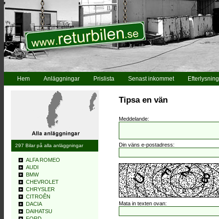
Hem
Anläggningar
Prislista
Senast inkommet
Efterlysning
Tipsa en vän
Meddelande:
Din väns e-postadress:
297 Bilar på alla anläggningar
ALFA ROMEO
AUDI
BMW
CHEVROLET
CHRYSLER
CITROÊN
Mata in texten ovan:
DACIA
DAIHATSU
FORD