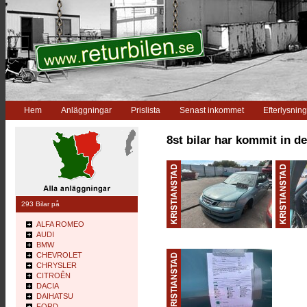
Hem
Anläggningar
Prislista
Senast inkommet
Efterlysning
8st bilar har kommit in de
293 Bilar på
ALFA ROMEO
AUDI
BMW
CHEVROLET
CHRYSLER
CITROÊN
DACIA
DAIHATSU
FORD