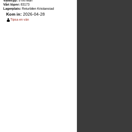
Växeltyp:
5 vxl Man
Vårt löpnr:
83173
Lagerplats:
Returbilen Kristianstad
Kom in:
2026-04-28
Tipsa en vän