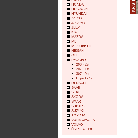
HONDA
HUSVAGN
HYUNDAI
IVECO
JAGUAR
JEEP
KIA
MAZDA
MB
MITSUBISHI
NISSAN
OPEL
PEUGEOT
206 - 2st
207 - 1st
307 - 9st
Expert - 1st
RENAULT
SAAB
SEAT
SKODA
SMART
SUBARU
SUZUKI
TOYOTA
VOLKSWAGEN
VOLVO
ÖVRIGA - 1st