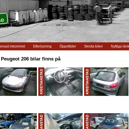
enast inkommet
Efterlysning
Öppettider
Skrota bilen
Nyttiga län
 Peugeot 206 bilar finns på