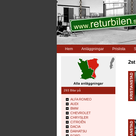
Hem
Anläggningar
Prislista
S
2st
293 Bilar på
ALFA ROMEO
AUDI
BMW
CHEVROLET
CHRYSLER
CITROÊN
DACIA
DAIHATSU
FORD