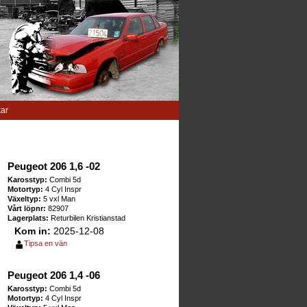
kar
Peugeot 206 1,6 -02
Karosstyp:
Combi 5d
Motortyp:
4 Cyl Inspr
Växeltyp:
5 vxl Man
Vårt löpnr:
82907
Lagerplats:
Returbilen Kristianstad
Kom in:
2025-12-08
Tipsa en vän
Peugeot 206 1,4 -06
Karosstyp:
Combi 5d
Motortyp:
4 Cyl Inspr