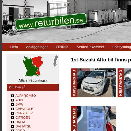
Hem
Anläggningar
Prislista
Senast inkommet
Efterlysning
1st Suzuki Alto bil finns 
293 Bilar på
ALFA ROMEO
AUDI
BMW
CHEVROLET
CHRYSLER
CITROÊN
DACIA
DAIHATSU
FORD