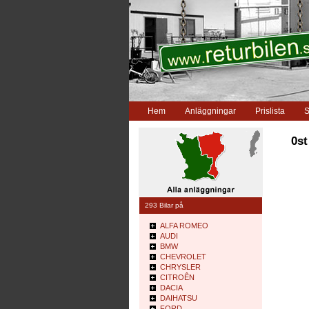
Hem
Anläggningar
Prislista
S
0st
293 Bilar på
ALFA ROMEO
AUDI
BMW
CHEVROLET
CHRYSLER
CITROÊN
DACIA
DAIHATSU
FORD