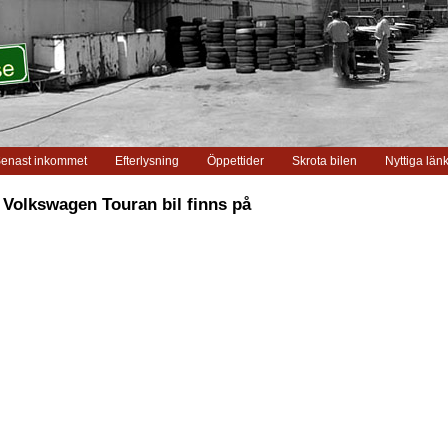
enast inkommet
Efterlysning
Öppettider
Skrota bilen
Nyttiga län
 Volkswagen Touran bil finns på