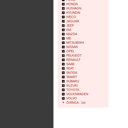
HONDA
HUSVAGN
HYUNDAI
IVECO
JAGUAR
JEEP
KIA
MAZDA
MB
MITSUBISHI
NISSAN
OPEL
PEUGEOT
RENAULT
SAAB
SEAT
SKODA
SMART
SUBARU
SUZUKI
TOYOTA
VOLKSWAGEN
VOLVO
ÖVRIGA - 1st