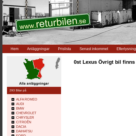
Hem
Anläggningar
Prislista
Senast inkommet
Efterlysning
0st Lexus Övrigt bil finns
293 Bilar på
ALFA ROMEO
AUDI
BMW
CHEVROLET
CHRYSLER
CITROÊN
DACIA
DAIHATSU
FORD