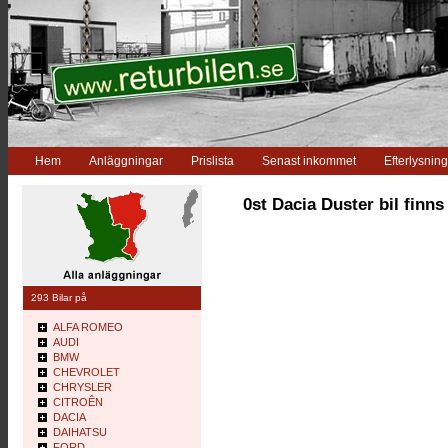
Hem
Anläggningar
Prislista
Senast inkommet
Efterlysning
0st Dacia Duster bil finns
293 Bilar på
ALFA ROMEO
AUDI
BMW
CHEVROLET
CHRYSLER
CITROÊN
DACIA
DAIHATSU
FORD