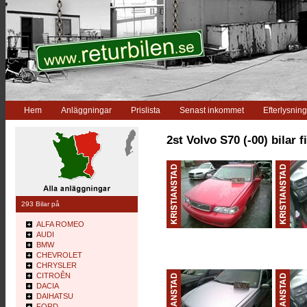
Hem
Anläggningar
Prislista
Senast inkommet
Efterlysning
2st Volvo S70 (-00) bilar f
293 Bilar på
ALFA ROMEO
AUDI
BMW
CHEVROLET
CHRYSLER
CITROÊN
DACIA
DAIHATSU
FORD