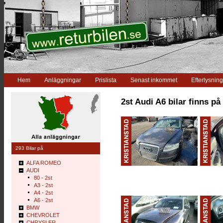
Hem
Anläggningar
Prislista
Senast inkommet
Efterlysning
2st Audi A6 bilar finns på
293 Bilar på
ALFA ROMEO
AUDI
80 - 2st
A3 - 2st
A4 - 2st
A6 - 2st
BMW
CHEVROLET
CHRYSLER