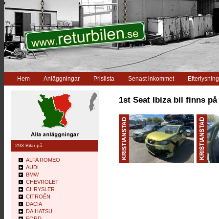
Hem
Anläggningar
Prislista
Senast inkommet
Efterlysning
1st Seat Ibiza bil finns på
293 Bilar på
ALFA ROMEO
AUDI
BMW
CHEVROLET
CHRYSLER
CITROÊN
DACIA
DAIHATSU
FORD