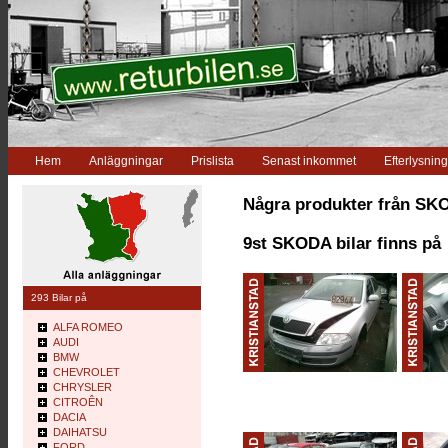
Hem
Anläggningar
Prislista
Senast inkommet
Efterlysning
Några produkter från S
9st SKODA bilar finns på
293 Bilar på
ALFA ROMEO
AUDI
BMW
CHEVROLET
CHRYSLER
CITROÊN
DACIA
DAIHATSU
FORD