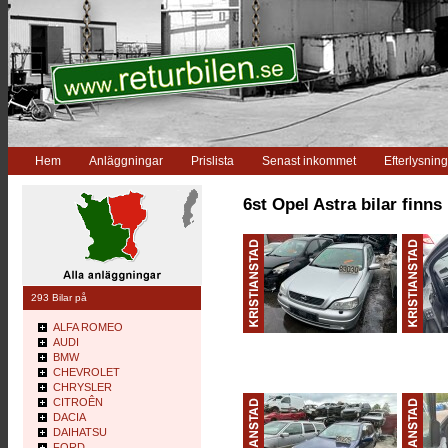
Hem
Anläggningar
Prislista
Senast inkommet
Efterlysning
6st Opel Astra bilar finns
293 Bilar på
ALFA ROMEO
AUDI
BMW
CHEVROLET
CHRYSLER
CITROÊN
DACIA
DAIHATSU
FORD